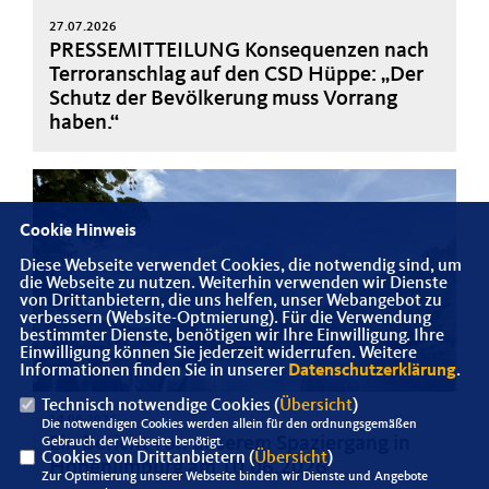
27.07.2026
PRESSEMITTEILUNG Konsequenzen nach
Terroranschlag auf den CSD Hüppe: „Der
Schutz der Bevölkerung muss Vorrang
haben.“
Cookie Hinweis
Diese Webseite verwendet Cookies, die notwendig sind, um
die Webseite zu nutzen. Weiterhin verwenden wir Dienste
von Drittanbietern, die uns helfen, unser Webangebot zu
verbessern (Website-Optmierung). Für die Verwendung
bestimmter Dienste, benötigen wir Ihre Einwilligung. Ihre
Einwilligung können Sie jederzeit widerrufen. Weitere
Informationen finden Sie in unserer
Datenschutzerklärung
.
Technisch notwendige Cookies (
Übersicht
)
14.06.2026
Die notwendigen Cookies werden allein für den ordnungsgemäßen
Ein Bericht von unserem Spaziergang in
Gebrauch der Webseite benötigt.
Cookies von Drittanbietern (
Übersicht
)
Hohenlimburg am 10.06.2026
Zur Optimierung unserer Webseite binden wir Dienste und Angebote