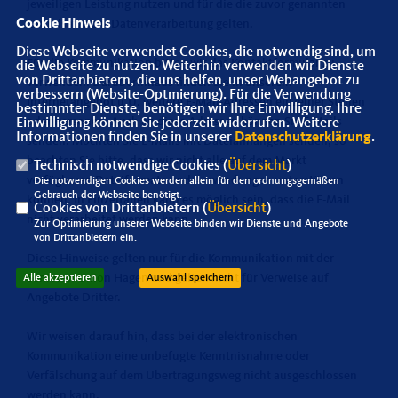
jeweiligen Leistung nutzen und für die die zuvor genannten
Cookie Hinweis
Grundsätze zur Datenverarbeitung gelten.
Diese Webseite verwendet Cookies, die notwendig sind, um
Für die Kommunikation bitten wir das Kontaktformular zu
die Webseite zu nutzen. Weiterhin verwenden wir Dienste
von Drittanbietern, die uns helfen, unser Webangebot zu
verwenden. Darüberhinaus finden Sie in unserem
verbessern (Website-Optmierung). Für die Verwendung
Internetangebot u.U. weitere E-Mail-Adressen einzelner Stellen
bestimmter Dienste, benötigen wir Ihre Einwilligung. Ihre
oder Personen. Auch an diese Adressen können Sie E-Mails
Einwilligung können Sie jederzeit widerrufen. Weitere
Informationen finden Sie in unserer
Datenschutzerklärung
.
senden. Möchten Sie E-Mails mit Dateianhängen senden, so
beachten Sie bitte, dass wir nicht alle auf dem Markt
Technisch notwendige Cookies (
Übersicht
)
verfügbaren Dateiformate und Anwendungen unterstützen
Die notwendigen Cookies werden allein für den ordnungsgemäßen
Gebrauch der Webseite benötigt.
können. In Einzelfällen kann es möglich sein, dass die E-Mail
Cookies von Drittanbietern (
Übersicht
)
nicht verarbeitet werden kann.
Zur Optimierung unserer Webseite binden wir Dienste und Angebote
von Drittanbietern ein.
Diese Hinweise gelten nur für die Kommunikation mit der
Senioren Union Hagen und gelten nicht für Verweise auf
Alle akzeptieren
Auswahl speichern
Angebote Dritter.
Wir weisen darauf hin, dass bei der elektronischen
Kommunikation eine unbefugte Kenntnisnahme oder
Verfälschung auf dem Übertragungsweg nicht ausgeschlossen
werden kann.