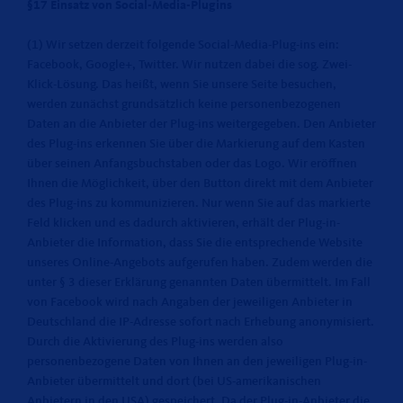
§17 Einsatz von Social-Media-Plugins
(1) Wir setzen derzeit folgende Social-Media-Plug-ins ein:
Facebook, Google+, Twitter. Wir nutzen dabei die sog. Zwei-
Klick-Lösung. Das heißt, wenn Sie unsere Seite besuchen,
werden zunächst grundsätzlich keine personenbezogenen
Daten an die Anbieter der Plug-ins weitergegeben. Den Anbieter
des Plug-ins erkennen Sie über die Markierung auf dem Kasten
über seinen Anfangsbuchstaben oder das Logo. Wir eröffnen
Ihnen die Möglichkeit, über den Button direkt mit dem Anbieter
des Plug-ins zu kommunizieren. Nur wenn Sie auf das markierte
Feld klicken und es dadurch aktivieren, erhält der Plug-in-
Anbieter die Information, dass Sie die entsprechende Website
unseres Online-Angebots aufgerufen haben. Zudem werden die
unter § 3 dieser Erklärung genannten Daten übermittelt. Im Fall
von Facebook wird nach Angaben der jeweiligen Anbieter in
Deutschland die IP-Adresse sofort nach Erhebung anonymisiert.
Durch die Aktivierung des Plug-ins werden also
personenbezogene Daten von Ihnen an den jeweiligen Plug-in-
Anbieter übermittelt und dort (bei US-amerikanischen
Anbietern in den USA) gespeichert. Da der Plug-in-Anbieter die