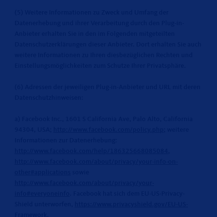
(5) Weitere Informationen zu Zweck und Umfang der
Datenerhebung und ihrer Verarbeitung durch den Plug-in-
Anbieter erhalten Sie in den im Folgenden mitgeteilten
Datenschutzerklärungen dieser Anbieter. Dort erhalten Sie auch
weitere Informationen zu Ihren diesbezüglichen Rechten und
Einstellungsmöglichkeiten zum Schutze Ihrer Privatsphäre.
(6) Adressen der jeweiligen Plug-in-Anbieter und URL mit deren
Datenschutzhinweisen:
a) Facebook Inc., 1601 S California Ave, Palo Alto, California
94304, USA;
http://www.facebook.com/policy.php
; weitere
Informationen zur Datenerhebung:
http://www.facebook.com/help/186325668085084
,
http://www.facebook.com/about/privacy/your-info-on-
other#applications
sowie
http://www.facebook.com/about/privacy/your-
info#everyoneinfo
. Facebook hat sich dem EU-US-Privacy-
Shield unterworfen,
https://www.privacyshield.gov/EU-US-
Framework
.