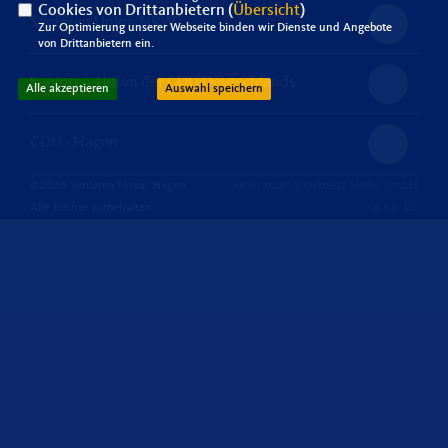
Cookies von Drittanbietern (
Übersicht
)
Senioren Union NRW
Zur Optimierung unserer Webseite binden wir Dienste und Angebote
von Drittanbietern ein.
Senioren-Union der CDU Deutschlands
Alle akzeptieren
Auswahl speichern
CDU - Hagen
@2026 Senioren Union Hagen
Realisation: Sharkness Media GmbH
Alle Rechte vorbehalten.
& Co. KG