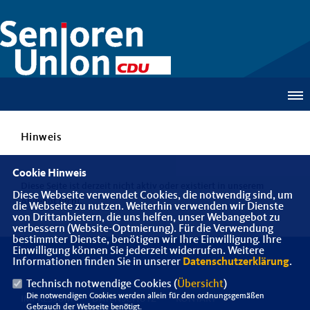
Hinweis
Cookie Hinweis
Diese Seite ist derzeit nicht aktiv oder existiert in unserem
Diese Webseite verwendet Cookies, die notwendig sind, um
Angebot nicht.
die Webseite zu nutzen. Weiterhin verwenden wir Dienste
von Drittanbietern, die uns helfen, unser Webangebot zu
verbessern (Website-Optmierung). Für die Verwendung
bestimmter Dienste, benötigen wir Ihre Einwilligung. Ihre
Einwilligung können Sie jederzeit widerrufen. Weitere
Informationen finden Sie in unserer
Datenschutzerklärung
.
Technisch notwendige Cookies (
Übersicht
)
Die notwendigen Cookies werden allein für den ordnungsgemäßen
IMPRESSUM
DATENSCHUTZ
KONTAKT
Gebrauch der Webseite benötigt.